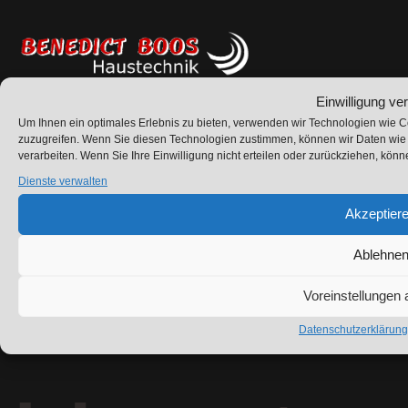
Einwilligung ve
Kontakt
Übersicht
Rechtliches
Um Ihnen ein optimales Erlebnis zu bieten, verwenden wir Technologien wie C
Benedict Boos
Über uns
Impressum
zuzugreifen. Wenn Sie diesen Technologien zustimmen, können wir Daten wie d
verarbeiten. Wenn Sie Ihre Einwilligung nicht erteilen oder zurückziehen, kö
Haustechnik
Kontakt
Datenschutzerklärung
Dienste verwalten
Neuenlander Str. 68
Heizung
58285 Gevelsberg
Akzeptier
Sanitär
info@badprofi-
Ablehne
boos.de
Service
02332 55 69 61
Bäderbau und
Voreinstellungen
0151 46173189
Sanierung
Datenschutzerklärung